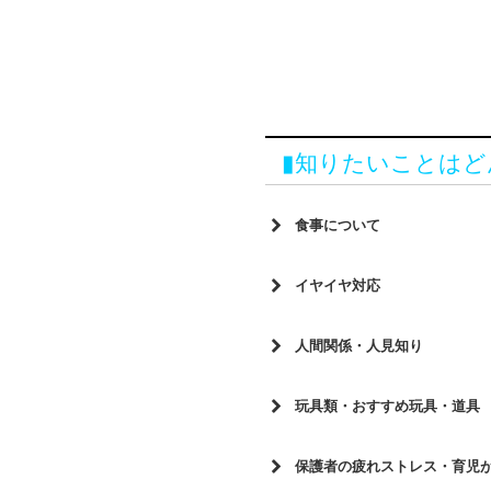
▮知りたいことはど
食事について
好き嫌いが多くて困っています
イヤイヤ対応
「食べさせて！」は甘えたい気
好き嫌いが多くて困っています
人間関係・人見知り
夕食の支度を始めると泣くので
イヤイヤ期を乗り切るベビーサ
イヤイヤ期を乗り切るベビーサ
好き嫌いに関わる子どもの味覚
玩具類・おすすめ玩具・道具
「ジュース買って！」と大泣き
自分の気持ち・友だちの気持ち
実物とは違う色で塗りたがりま
やっぱり食事は、命の源！生き
付いてくれる
子どもが泣いたらどうすればい
保護者の疲れストレス・育児
どっちも大事！おもちゃと知育