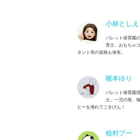
何でも食べる姉妹に育ってね＆
方法
食べ物をこぼす…
取れたマル秘テク
子どもの呼吸に耳を傾けて
地獄の夜泣き体験談
食が細く、少ししか食べない
「シー」を覚えた娘＆仕事用の
小林としえ
まるでハムスター・構ってアピ
スの中には
方
子どもの行動をスピードアップ
時短料理の簡単レシピ
パレット保育園
法
ワイルドな我が子＆ストローで
どうか今だけ！静かにしてほし
育士。おもちゃ
絵本から飛び出した物語メニュ
タント等の資格も保有。
イヤイヤ期の典型的な言動
そういう意味じゃなくて(笑)＆
公共の場でも叫んでしまう
絵本から飛び出した物語メニュ
たまには…
歯みがきイヤイヤはこんな理由
急いでほしい時こそ子どもの心
保育ワザで食事を楽しくしよう
榎本ゆり
ろう！
イヤイヤ期、どう対応すればい
手づかみ食べは必要！
保育園では椅子に座って自力で
パレット保育園
思い通りにいかないと自分の頭
っているのに…
士。一児の母。
世界の離乳食
ヒーを淹れてごきげん！
いつでもどこでもにっこり！忍
上手く使えば効果的！時計の使
人形
虫歯になりやすいおやつ一覧表
悪いとわかっていることをわざ
何でも自分でやりたい！
歯磨き大好きっ子に！
植村プー
ベビーカーに乗りたがらず、海