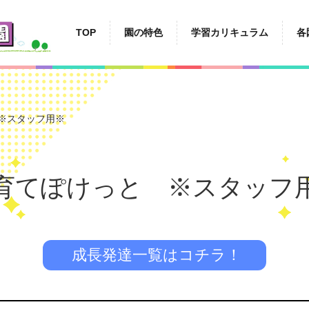
TOP
園の特色
学習カリキュラム
各
※スタッフ用※
育てぽけっと ※スタッフ
成長発達一覧はコチラ！