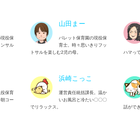
おむつが
生活習慣はくり返し！
図書館
子ども
どうか今だけ！静かにしてほしい時②
やっぱり失敗は成功のもと
風呂あそび計画！！
友だちに話すきっかけがわからない
お散歩
ペンケー
山田まー
赤ちゃ
ールの仕
急いでほしい時こそ子どもの心をくすぐ
保育園では椅子に座って自力で食事をと
予測と意外性が好き！
自ら挨拶できる子に！
ろう！
させる方
っているのに…
運動能力
言葉遣
の現役保
パレット保育園の現役保
楽しくチャレンジ！食育のすすめ2
大流血
歯磨き大好きっ子に！
い時②
自分で考える力！
コンサル
育士。時々思いきりフッ
大人と同じ！視覚情報が優先！
涼をと
ー①
原動力
トサルを楽しむ2児の母。
ハマっ
図書館へいこう！！
お風呂も
節分の過ごし方
やっぱり失敗は成功のもと
上手く使えば効果的！時計の使い方
夏にお
ー②
怖い・
お散歩を楽しむコツ！
かも！？
鬼の意味をどう伝えたら？
をくすぐ
大人と同じ！視覚情報が優先！
おうちでできる社会性の芽生え！
お手軽
浜崎こっこ
公園で
運動能力を高める！Let’sジャンプ！
い？
お正月の過ごし方（離乳食おせち）
上手く使えば効果的！時計の使い方
悪いとわかっていることをわざとやる
ごっこ
大人が
食事をと
現役保育
運営責任統括課長。温か
涼をとる遊び
を叩く
クリスマスの過ごし方
怖い！
予測と意外性が好き！
毎朝コー
いお風呂と冷たい〇〇〇
ベビーカーに乗りたがらず、海老反り
保育ワ
でリラックス。
話がで
楽しくチャレンジ！食育のすすめ
ばせる指
サンタクロースは本当にいるの？
指先鍛
お手伝いをしたくなる！やる気アップ
い方
手を繋ぎたがらないワケ
食具の
術！
夏におススメ！ヒンヤリ寒天ゼリー！
やっぱ
とやる
子どもはみんなチャレンジの天才
実験心
怒らないであげてほしい！一番がいいん
いつでもどこでもにっこり！忍ばせる指
室内だ
老反り
だもん！