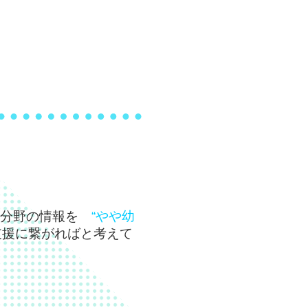
つルールのある遊び
同じ！視覚情報が優先！
時間の外遊びを目安に（身体的成
より）
使えば効果的！時計の使い方
遊び 何歳から始めると良い？
でできる社会性の芽生え！
びのすすめ
意外性が好き！
ザで集中して遊びこもう
チャレンジ！食育のすすめ2
楽しいピクニック
へいこう！！
運動キン肉マン
いであげてほしい！一番がいいん
い分野の情報を
“やや幼
！
けの思い出をプレゼントしよう
支援に繋がればと考えて
ぎたがらないワケ
と遊ぼう
を楽しむコツ！
の友達になろう