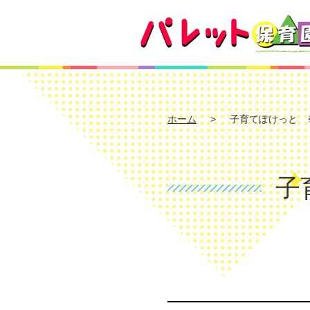
ホーム
子育てぽけっと 
子