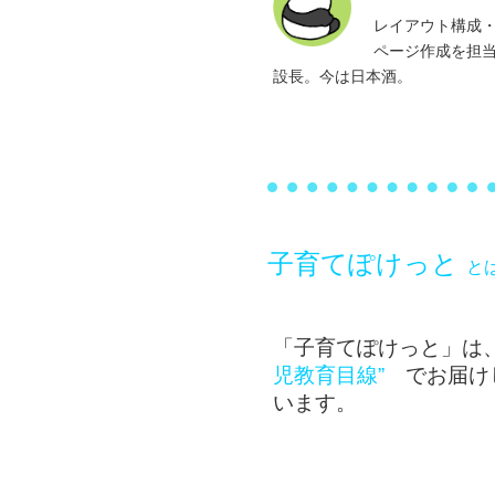
保育ワザで気分を変えたい
０歳からのおうち食育
レイアウト構成
地獄の夜泣き体験談
ページ作成を担
保育園では食べるのに家では食
設長。今は日本酒。
ない…
どうか今だけ！静かにしてほし
食事が大好きな子にしよう！（
絵本のページの角を噛んで食べ
長の話より）
まだ食べたことのないものを勝
食具の持ち方に繋がる遊び
ようとする祖父母
噛むって大事！噛む力チェック
子育てぽけっと
叱るレベルが父と母で違う
と
イヤイヤ期の典型的な言動
「子育てぽけっと」は
お兄ちゃんお姉ちゃんへの声掛
児教育目線”
でお届け
います。
「ダメ！」と叱って、反省ばか
夕食を作る時間がありません