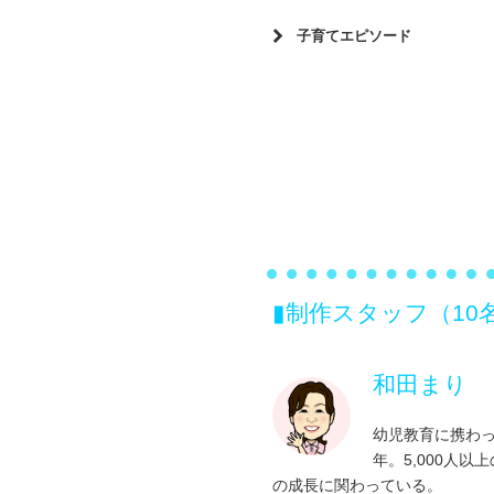
保育園では椅子に座って自力で
人見知りっていつまで続く？
好き嫌いが多くて困っています
手を繋ぎたがらない！
っているのに…
子育てエピソード
食具の持ち方に繋がる遊び
友だちに話すきっかけがわから
「食べさせて！」は甘えたい気
知らない人を見ると大泣き
寝る前の絵本の時間＆保育園の
楽しくチャレンジ！食育のすす
お手伝いを楽しくできる道具
参考に
友だちとのけんかが多い
トイレトレーニング実践編
楽しく気分転換を！
楽しくチャレンジ！食育のすす
どんなハサミがいい？
夜～朝の当番制＆パジャマでご
第三の居場所を作ろう
自分の気持ち・友だちの気持ち
保育園では椅子に座って自力で
大人が思っているより舌が敏感
付いてくれる
っているのに…
道具を使おう
在宅勤務と子育て＆どうしても
知らない人を見ると大泣きしま
目と目を合わせて！
「ジュース買って！」と大泣き
大人と同じ！視覚情報が優先！
ハサミを使い始める目安はいつ
まるでハムスター＆構ってアピ
方
ベビーフードについて
トイレトレーニング開始のタイ
上手く使えば効果的！時計の使
遊びと知育玩具
は？
「くっついちゃったー」って…
▮制作スタッフ（10
１歳前に食べてはいけないもの
悪いとわかっていることをわざ
聴覚にいいおもちゃはあります
何歳？」
ギーに気を付けるもの
子どもが泣いたらどうすればい
お手伝いをしたくなる！やる気
予測不可能！洗濯機の隙間に…
和田まり
食事中に気を付けること
夕食の支度を始めると泣くので
術！
暑い夏、めちゃくちゃ焦ったハ
野菜や肉が苦手…
幼児教育に携わっ
手を繋ぎたがらない！
ベビーカーに乗りたがらず、海
＆寝る時のクセがすごい
年。5,000人以
自分で食べようとしない
知らない人を見ると大泣き
の成長に関わっている。
夜寝るのを嫌がる子を布団に連