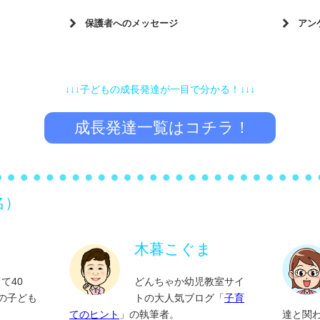
食事をと
怖い！
1歳からできるお手伝い遊び
園に楽
構え①
寝る前の10分の魔法
知育遊
トイレ
保護者へのメッセージ
アン
子どもが泣いたらどうすればいいの？
実物とは違う色で塗りたがります…
全ての
ない
どうか今だけ！静かにしてほしい時②
持ち！？
イヤイヤ期を乗り切るベビーサイン
新しい
保護者
できて
先生方を
夏ならではの過ごし方！
アンケ
め2
成長ホルモンが最も分泌されるのは？
椅子に
自分の
子どもの視覚・触覚
「食べさせて！」は甘えたい気持ち！？
やっぱり食事は、命の源！生きる力！
付いて
「ダメ」が多いと…
0歳で
子どもはみんなに育ててもらいましょう
こんな
め
寝かしつけに時間がかかる
自分で
言葉遣いが気になります
「ダメ」が多いと…
↓↓↓子どもの成長発達が一目で分かる！↓↓↓
飯
急いでほしい時こそ子どもの心をくすぐ
「ダメ
 必ず気
手を繋ぎたがらない！
食事をと
原動力
どうか半日だけでもリフレッシュできる
うちだ
な時期
午前睡っていつまで？
数える
ろう！
楽しく気分転換を！
子どもの聴覚・嗅覚
限界が…
日を！
成長発達一覧はコチラ！
す
トイレ
知らない人を見ると大泣き
どうか
睡眠の質の高め方
年少く
お手伝いをしたくなる！やる気アップ
は？
怖い・怖がる気持ちは成長の証！
？
全ての子どもに必要不可欠！遊びの満足
ールの仕
頑張っている保護者の皆様へ
言葉遣いが気になります
術！
できてる？
指先鍛
保育園では寝るのに家では寝てくれない
手の動
子ども
ミング
い方
公園で裸足になりたがる
毎日頑張っている皆さまに贈ります
原動力はこれ！好奇心から始まる！
夜寝るのを嫌がる子を布団に連れて行く
0歳でもできる！体幹を育てる遊び！
急いで
＆「ママ
名）
・アレル
子どもの睡眠は家族みんなで考える
覗いて
子ども
方法
とやる
どうか今だけ！静かにしてほしい時！
か？
ろう！
毎日お疲れ様です
楽しく気分転換を！
いの？
原動力はこれ！好奇心から始まる！
世界の寝かしつけ
折り紙
どっち
子どもの習い事
アップ
公共の場でも叫んでしまう
室内だ
木暮こぐま
まるでハムスター・構ってアピールの仕
困る
やっぱり食事は、命の源！生きる力！
文字が
全ての
方
現代の絶対習慣！手洗い・うがい
急いでほしい時こそ子どもの心をくすぐ
風呂あ
プニング
ること
て40
どんちゃか幼児教室サイ
できて
老反り
ろう！
指先鍛える紙遊び
大人が思っているよりも、鬼もおばけも
上の子ども
トの大人気ブログ「
子育
寝る前の10分の魔法
予測と
保育ワ
好き嫌
怖い！
てのヒント
」の執筆者。
達と関
れて行く
自分で考える力！
室内だけど、運動不足解消！？