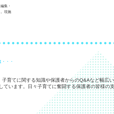
子どもの習い事
人形
少しず
・編集・
大人と
夜寝るのを嫌がる子を布団に連れて行く
当。現施
子どもの行動をスピードアップさせる方
五感（視覚・触覚）
１日１
べてくれ
方法
法
長の話
上手く
い時①
五感（聴覚）
手を繋ぎたがらないワケ
まだ食べたことのないものを勝手にあげ
折り紙
身体的成
おうち
てしまう
五感（味覚）
ようとする親族
子どもはみんなチャレンジの天才
粘土遊
予測と
手にあげ
五感（嗅覚）
お手伝いで育てる！子どもの自信
どうか今だけ！静かにしてほしい時①
保育ワ
楽しく
聴覚にいいおもちゃはありますか？
【比較】の使い方
絵本のページの角を噛んで食べてしまう
は・・・
気軽に
図書館
楽しくお風呂に入る工夫はありますか？
擬音と動作で伝えよう！
子どもの行動をスピードアップさせる方
目指せ
怒らな
法
叱るレベルが父と母で違う
、子育てに関する知識や保護者からのQ&Aなど幅広
だもん
け
お出掛
しています。日々子育てに奮闘する保護者の皆様の
大人が思っているより舌が敏感な時期
イヤイヤ期の典型的な言動
手を繋
り
暑い夏
【比較】の使い方
歯みがきイヤイヤはこんな理由かも！？
お散歩
子ども
擬音と動作で伝えよう！
お兄ちゃんお姉ちゃんへの声掛け