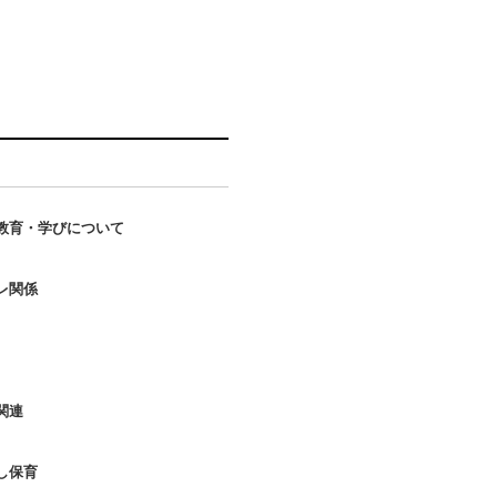
教育・学びについて
ること！好きなこと！記憶力UP
レ関係
トレーニング実践編
考える力！
トレーニング開始のタイミング
へいこう！！
らできるお手伝い遊び
関連
の習い事
は違う色で塗りたがります…
と成功体験！
毎日！家ではこう遊ぼう！
し保育
いで育てる！子どもの自信
させて！」は甘えたい気持ち！？
レ中の子どもの心理 保護者の心
も大事！おもちゃと知育玩具