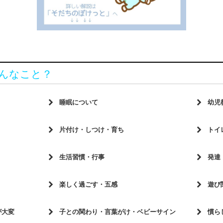
んなこと？
睡眠について
幼児
スッキリ起きるための15分前の行動
興味あ
ワザ！
片付け・しつけ・育ち
トイ
持ち！？
眠るためにできる あんなことやこんな
好き嫌いが多くて困っています
トイレ
こと
自分で
生活習慣・行事
発達
困る
イン
1歳からできるお手伝い遊び
トイレ
子どもの呼吸に耳を傾けて
図書館
イン
スッキリ起きるための15分前の行動
1歳か
は？
楽しく過ごす・五感
遊び
自分の気持ち・友だちの気持ち 必ず気
これからの時期の寝具
子ども
 必ず気
1歳からできるお手伝い遊び
実物と
付いてくれる
パンツ
す…
猛暑の毎日！家ではこう遊ぼう！
猛暑の
る力！
いの？
が大変
子との関わり・言葉がけ・ベビーサイン
慣ら
地獄の夜泣き体験談
お手伝
大人が思っているよりも、鬼もおばけも
「食べ
「ジュース買って！」と大泣き
トイト
玩具
1歳からできるお手伝い遊び
どっち