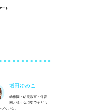
しく通うには
びで育つ！思考力や行動力
トレーニング実践編
ケート
子どもに必要不可欠！遊びの満足
環境にいつ慣れるの？
の心構え②＆NG行動
る？
ート結果
座る習慣を
気持ち・友だちの気持ち 必ず気
くれる
もできる！体幹を育てる遊び！
ことで困ってます
学ぶ習慣をつける魔法の言葉
」が多いと…
はこれ！好奇心から始まる！
けの面白ルール
力を育てよう
トレーニング開始のタイミング
今だけ！静かにしてほしい時②
らいから学校を意識しよう
える紙遊び
き・脳の発達
が泣いたらどうすればいいの？
ほしい時こそ子どもの心をくすぐ
みよう私立小学校の事
の聴覚・嗅覚
遊び 何歳から始めると良い？
も大事！おもちゃと知育玩具
けど、運動不足解消！？
増田ゆめこ
書けるようになる為に今からでき
子どもに必要不可欠！遊びの満足
そび計画！！
幼稚園・幼児教室・保育
る？
園と様々な現場で子ども
意外性が好き！
ザで絵本の読み聞かせ
いに関わる子どもの味覚
わっている。