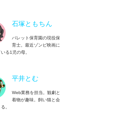
へいこう！！
の視覚・触覚
を楽しむコツ！
石塚ともちん
んの視力はいくつ？
を高める！Let’sジャンプ！
いが気になります
パレット保育園の現役保
育士。最近ゾンビ映画に
る遊び
はこれ！好奇心から始まる！
ている1児の母。
ススメ！ヒンヤリ寒天ゼリー！
怖がる気持ちは成長の証！
！段ボールあそび
平井とむ
裸足になりたがる
遊びは超重要！キッチンの魅力！
思っているよりも、鬼もおばけも
Web業務を担当。観劇と
着物が趣味。飼い猫と会
ザで外遊びが倍楽しい
きる。
える紙遊び
持ち方に繋がる遊び
り失敗は成功のもと
を大切に
けど、運動不足解消！？