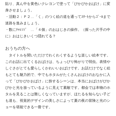
貼り、真ん中を黄色いクレヨンで塗って「ぴかぴかおばけ」に変
身させましょう。
・活動２：Ｐ２…「く」のつく絵の道を通ってｽﾀｰﾄからｺﾞｰﾙまで
迷路を進みましょう。
・数にﾁｬﾚﾝｼﾞ …「４個」のおはじきの操作。（握った片手の中
に）おはじきいくつ隠れてる？
おうちの方へ
タイトルを聞いただけでわくわくするような楽しい絵本です。
このお話に出てくるおばけは、ちょっぴり怖がりで弱虫。表情や
しぐさがとても愛らしくかわいいおばけです。お話だけでなく絵
もとても魅力的で、中でもホタルがたくさんおばけのおなかに入
って「ぴかぴかおばけ」に扮するシーンは、本当におばけがぴか
ぴかと光を放っているように見えて素敵です。都会では本物のホ
タルを見ることは難しくなっていますが、ほたるを知らない子ど
も達も、視覚的デザインの美しさによって夏の夜の冒険と光のシ
ョーを堪能できる一冊です。