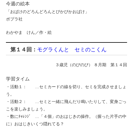
今週の絵本
「おばけのどろんどろんとぴかぴかおばけ」
ポプラ社
わかやま けん／作・絵
第１４回：
モグラくんと セミのこくん
３歳児（のびのび） ８月期 第１４回
学習タイム
・活動１： …セミカードの線を切り、セミを完成させましょ
う。
・活動２： …セミと一緒に飛んだり鳴いたりして、変身ごっ
こを楽しみましょう。
・数にﾁｬﾚﾝｼﾞ …「４個」のおはじきの操作。（握った片手の中
に）おはじきいくつ隠れてる？