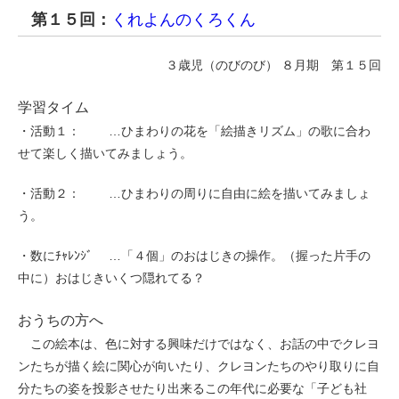
第１５回：
くれよんのくろくん
３歳児（のびのび） ８月期 第１５回
学習タイム
・活動１： …ひまわりの花を「絵描きリズム」の歌に合わ
せて楽しく描いてみましょう。
・活動２： …ひまわりの周りに自由に絵を描いてみましょ
う。
・数にﾁｬﾚﾝｼﾞ …「４個」のおはじきの操作。（握った片手の
中に）おはじきいくつ隠れてる？
おうちの方へ
この絵本は、色に対する興味だけではなく、お話の中でクレヨ
ンたちが描く絵に関心が向いたり、クレヨンたちのやり取りに自
分たちの姿を投影させたり出来るこの年代に必要な「子ども社