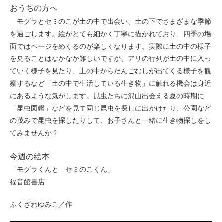
おうちの方へ
モグラとセミのこが土の中で出会い、土の下でさまざまな季節
を過ごします。絵がとても細かく丁寧に描かれており、四季の場
面ではページをめくるのが楽しくなります。実際に土の中の様子
を見ることはなかなか難しいですが、アリの行列が土の中に入っ
ていく様子を見たり、土の中からだんごむしが出てくる様子を観
察するなど「土の中で生活している生き物」に触れる機会は身近
にあるような気がします。昆虫たちに沢山出会える夏の時期に
「昆虫図鑑」などを見て同じ昆虫を探しに出かけたり、公園など
の茂みで昆虫を探したりして、お子さんと一緒に生き物探しをし
てみませんか？
今週の絵本
「モグラくんと セミのこくん」
福音館書店
ふくざわゆみこ／作