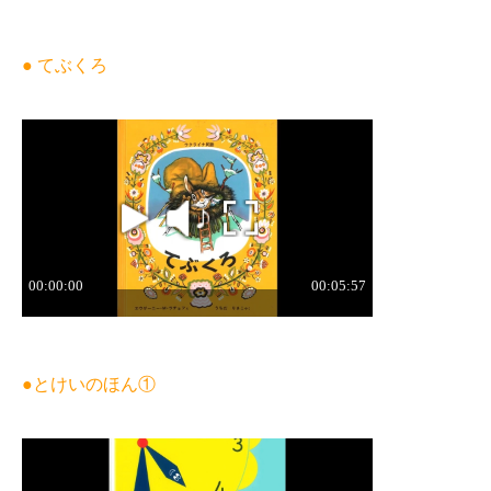
● てぶくろ
●とけいのほん①