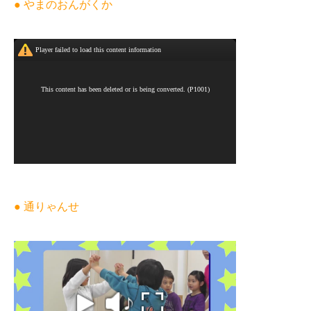
● やまのおんがくか
● 通りゃんせ