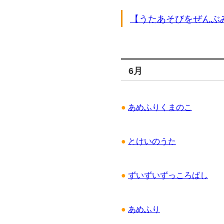
【うたあそびをぜんぶ
6月
●
あめふりくまのこ
●
とけいのうた
●
ずいずいずっころばし
●
あめふり