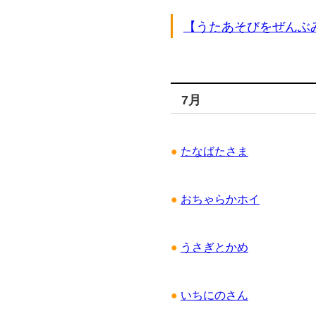
【うたあそびをぜんぶ
7月
●
たなばたさま
●
おちゃらかホイ
●
うさぎとかめ
●
いちにのさん