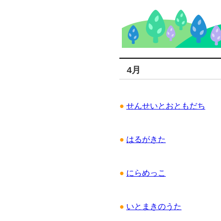
4月
●
せんせいとおともだち
●
はるがきた
●
にらめっこ
●
いとまきのうた