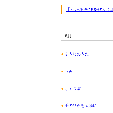
【うたあそびをぜんぶ
8月
●
すうじのうた
●
うみ
●
ちゃつぼ
●
手のひらを太陽に