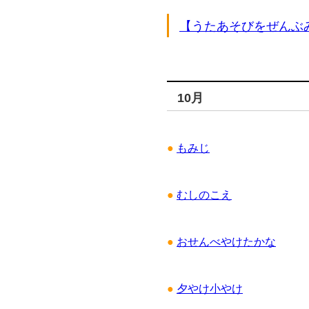
【うたあそびをぜんぶ
10月
●
もみじ
●
むしのこえ
●
おせんべやけたかな
●
夕やけ小やけ