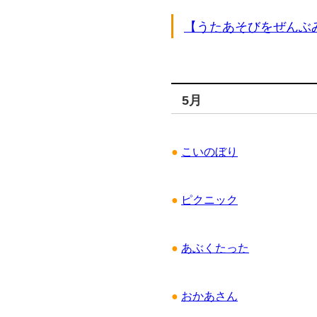
【うたあそびをぜんぶ
5月
●
こいのぼり
●
ピクニック
●
あぶくたった
●
おかあさん