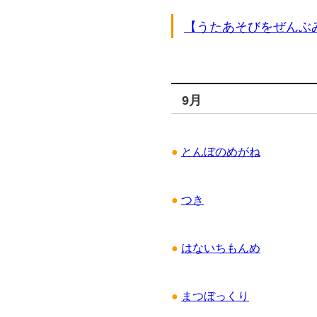
【うたあそびをぜんぶ
9月
●
とんぼのめがね
●
つき
●
はないちもんめ
●
まつぼっくり