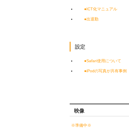
●ICT化マニュアル
●出退勤
設定
●Safari使用について
●iPodの写真が共有事例
映像
※準備中※