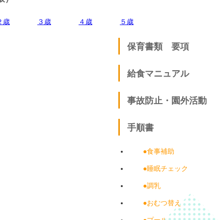
２歳
３歳
４歳
５歳
保育書類 要項
給食マニュアル
事故防止・園外活動
手順書
●食事補助
●睡眠チェック
●調乳
●おむつ替え