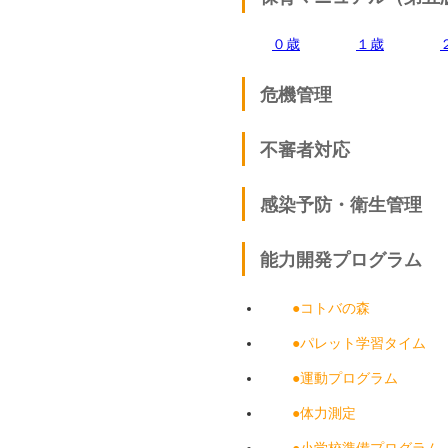
０歳
１歳
危機管理
不審者対応
感染予防・衛生管理
能力開発プログラム
●コトバの森
●パレット学習タイム
●運動プログラム
●体力測定