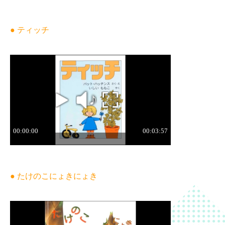
● ティッチ
● たけのこにょきにょき