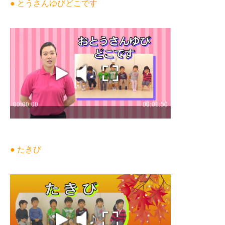
● とうさんゆびどこです
● たきび