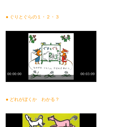
● ぐりとぐらの１・２・３
● どれがぼくか わかる？